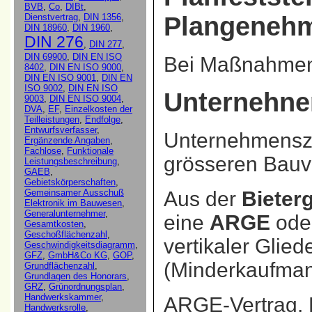
Plangenehm
Bei Maßnahmen 
Unternehne
Unternehmenszu
grösseren Bauv
Aus der
Bieter
eine
ARGE
ode
vertikaler Glied
(Minderkaufman
ARGE-Vertrag, 