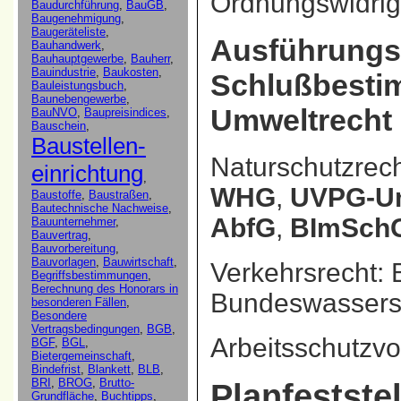
Ordnungswidrig
Ausführungsv
Schlußbest
Umweltrecht
Naturschutzrec
WHG
,
UVPG-Um
AbfG
,
BImSch
Verkehrsrecht: 
Bundeswassers
Arbeitsschutzvo
Planfestste