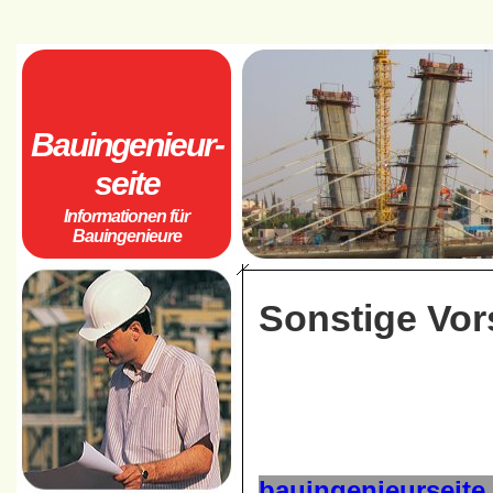
Bauingenieur-
seite
Informationen für
Bauingenieure
Sonstige Vors
bauingenieurseite