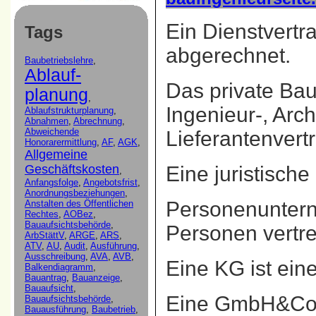
Ein
Dienstvertr
Tags
abgerechnet.
Das
private Ba
Ingenieur-, Arc
Lieferantenvert
Eine
juristisch
Personenunter
Personen vertre
Eine
KG
ist ein
Eine
GmbH&Co