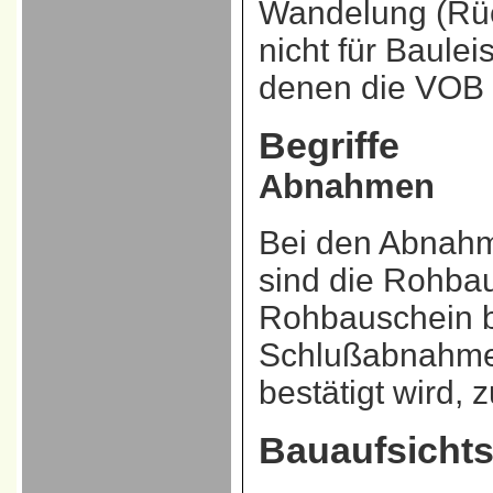
Wandelung
(Rüc
nicht für Baule
denen die VOB V
Begriffe
Abnahmen
Bei den Abnah
sind die Rohba
Rohbauschein be
Schlußabnahme
bestätigt wird, 
Bauaufsicht