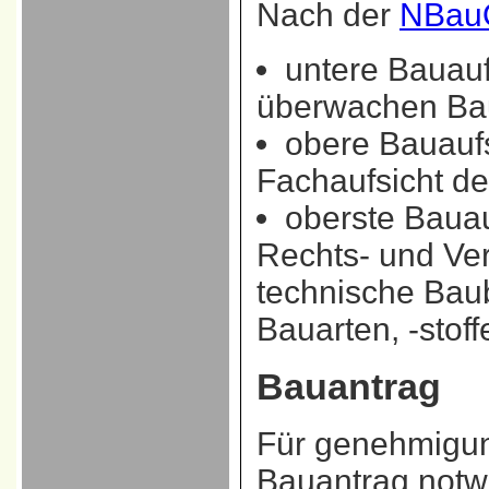
Nach der
NBau
untere Bauauf
überwachen Bau
obere Bauaufs
Fachaufsicht d
oberste Bauau
Rechts- und Ver
technische Bau
Bauarten, -stoff
Bauantrag
Für genehmigung
Bauantrag notw