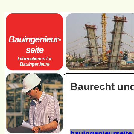
Bauingenieur-
seite
Informationen für
Bauingenieure
Baurecht un
bauingenieurseite