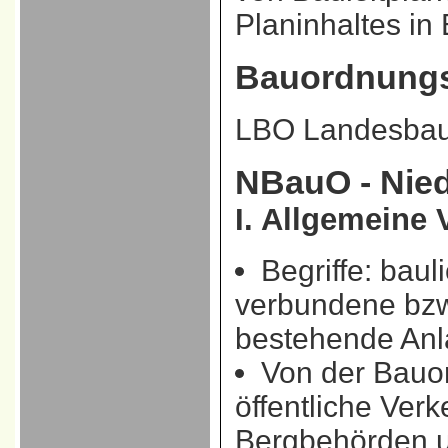
Planinhaltes in 
Bauordnungs
LBO
Landesbau
NBauO
- Nie
I. Allgemeine 
Begriffe: bau
verbundene bzw
bestehende An
Von der Bauo
öffentliche Ver
Bergbehörden u