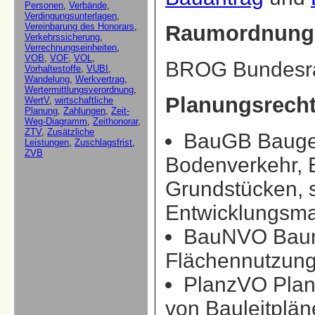
Raumordnung
BROG
Bundesr
Planungsrech
BauGB
Bauges
Bodenverkehr, 
Grundstücken, 
Entwicklungsm
BauNVO
Baun
Flächennutzung
PlanzVO
Plan
von Bauleitplän