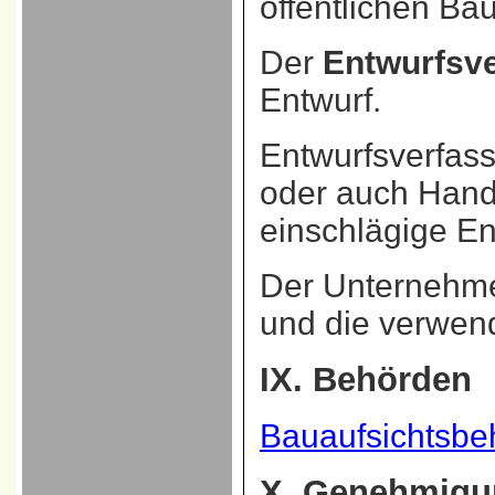
öffentlichen Ba
Der
Entwurfsve
Entwurf.
Entwurfsverfass
oder auch Handw
einschlägige En
Der Unternehmer
und die verwen
IX. Behörden
Bauaufsichtsbe
X. Genehmigu